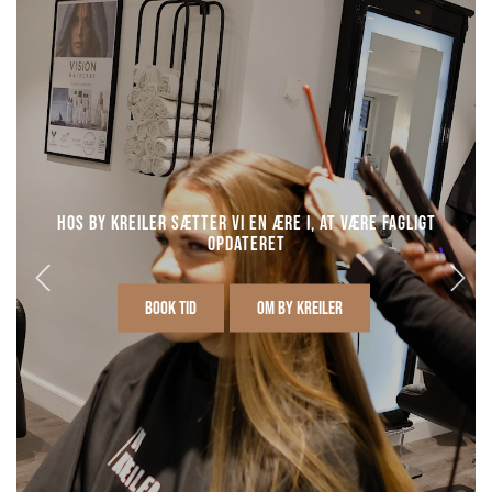
Hos By Kreiler sætter vi en ære i, at være fagligt
opdateret
BOOK TID
OM BY KREILER