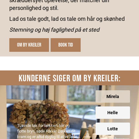
skræddersyet oplevelse, der matcher din
personlighed og stil.
Lad os tale godt, lad os tale om hår og skønhed
Stemning og høj faglighed på et sted
OM BY KREILER
BOOK TID
KUNDERNE SIGER OM BY KREILER:
Mirela
Helle
Tusinde tak for lækkert hår og
Lotte
flotte bryn, søde Rikke! Du kan dit
kram og er altid dygtig til at vejlede,