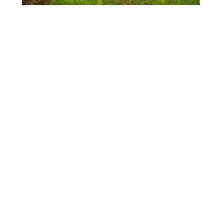
OM BY KREILER
Smukt beliggende i hjertet af Hobro finder du
BY KREILER. Her bydes du velkommen i rolige