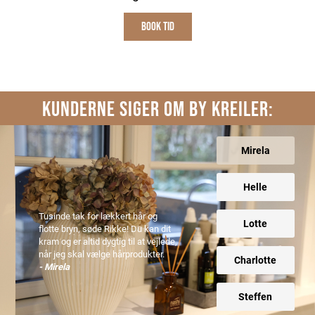
BOOK TID
KUNDERNE SIGER OM BY KREILER:
Mirela
Helle
Tusinde tak for lækkert hår og
Lotte
flotte bryn, søde Rikke! Du kan dit
kram og er altid dygtig til at vejlede,
når jeg skal vælge hårprodukter.
Charlotte
- Mirela
Steffen