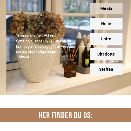
Mirela
Helle
Tusinde tak for lækkert hår og
Lotte
flotte bryn, søde Rikke! Du kan dit
kram og er altid dygtig til at vejlede,
når jeg skal vælge hårprodukter.
Charlotte
- Mirela
Steffen
HER FINDER DU OS: