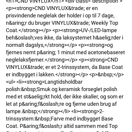
<h1>CND VINYLUX</h1> <div class="description">
<p><strong>CND VINYLUX&trade; er en
prisvindende neglelak der holder i op til 7 dage,
n&aring;r du bruger VINYLUX&trade; Weekly Top
Coat.</strong></p> <p><strong>UV-/LED-lampe
beh&oslash;ves ikke, da laksystemet h&aelig;rder i
normalt dagslys,</strong></p> <p><strong>og
fjernes nemt p&aring; 1 minut med acetonebaseret
neglelaksfjerner.</strong></p> <p><strong>CND
VINYLUX&trade; er et 2-trinssystem, da Base Coat
er indbygget i lakken.</strong></p> <p>&nbsp;</p>
<ul> <li><strong>Langtidsholdbar
polish:&nbsp;Smuk og keramisk forseglet polish
med et st&aelig;rkt hold, der ikke skaller, og som er
let at p&aring;f&oslash;re og fjerne uden brug af
lampe.&nbsp;</strong></li> <li><strong>2-
trinssystem:&nbsp;Farve med indbygget Base
Coat. P&aring;f&oslash;r altid sammen med Top