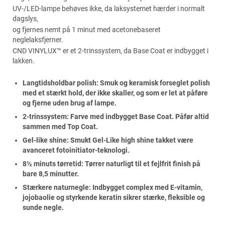
UV-/LED-lampe behøves ikke, da laksystemet hærder i normalt
dagslys,
og fjernes nemt på 1 minut med acetonebaseret
neglelaksfjerner.
CND VINYLUX™ er et 2-trinssystem, da Base Coat er indbygget i
lakken.
Langtidsholdbar polish: Smuk og keramisk forseglet polish
med et stærkt hold, der ikke skaller, og som er let at påføre
og fjerne uden brug af lampe.
2-trinssystem: Farve med indbygget Base Coat. Påfør altid
sammen med Top Coat.
Gel-like shine: Smukt Gel-Like high shine takket være
avanceret fotoinitiator-teknologi.
8½ minuts tørretid: Tørrer naturligt til et fejlfrit finish på
bare 8,5 minutter.
Stærkere naturnegle: Indbygget complex med E-vitamin,
jojobaolie og styrkende keratin sikrer stærke, fleksible og
sunde negle.