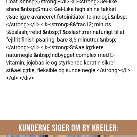
Coat.&nbsp;</strong></li> <li><strong>Gel-like
shine:&nbsp;Smukt Gel-Like high shine takket
v&aelig;re avanceret fotoinitiator-teknologi.&nbsp;
</strong></li> <li><strong>8&frac12; minuts
t&oslash;rretid:&nbsp;T&oslash;rrer naturligt til et
fejlfrit finish p&aring; bare 8,5 minutter.&nbsp;
</strong></li> <li><strong>St&aelig;rkere
naturnegle:&nbsp;Indbygget complex med E-
vitamin, jojobaolie og styrkende keratin sikrer
st&aelig;rke, fleksible og sunde negle.</strong></li>
</ul> </div>
KUNDERNE SIGER OM BY KREILER: