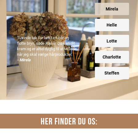
Mirela
Helle
Tusinde tak for lækkert hår og
Lotte
flotte bryn, søde Rikke! Du kan dit
kram og er altid dygtig til at vejlede,
når jeg skal vælge hårprodukter.
Charlotte
- Mirela
Steffen
HER FINDER DU OS: