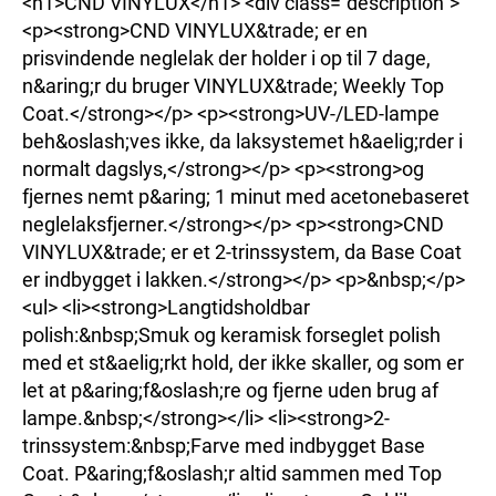
<h1>CND VINYLUX</h1> <div class="description">
<p><strong>CND VINYLUX&trade; er en
prisvindende neglelak der holder i op til 7 dage,
n&aring;r du bruger VINYLUX&trade; Weekly Top
Coat.</strong></p> <p><strong>UV-/LED-lampe
beh&oslash;ves ikke, da laksystemet h&aelig;rder i
normalt dagslys,</strong></p> <p><strong>og
fjernes nemt p&aring; 1 minut med acetonebaseret
neglelaksfjerner.</strong></p> <p><strong>CND
VINYLUX&trade; er et 2-trinssystem, da Base Coat
er indbygget i lakken.</strong></p> <p>&nbsp;</p>
<ul> <li><strong>Langtidsholdbar
polish:&nbsp;Smuk og keramisk forseglet polish
med et st&aelig;rkt hold, der ikke skaller, og som er
let at p&aring;f&oslash;re og fjerne uden brug af
lampe.&nbsp;</strong></li> <li><strong>2-
trinssystem:&nbsp;Farve med indbygget Base
Coat. P&aring;f&oslash;r altid sammen med Top