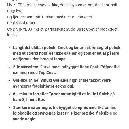
UV-/LED-lampe behøves ikke, da laksystemet hærder i normalt
dagslys,
og fjernes nemt på 1 minut med acetonebaseret
neglelaksfjerner.
CND VINYLUX™ er et 2-trinssystem, da Base Coat er indbygget i
lakken.
Langtidsholdbar polish: Smuk og keramisk forseglet polish
med et stærkt hold, der ikke skaller, og som er let at påføre
og fjerne uden brug af lampe.
2-trinssystem: Farve med indbygget Base Coat. Påfør altid
sammen med Top Coat.
Gel-like shine: Smukt Gel-Like high shine takket være
avanceret fotoinitiator-teknologi.
8½ minuts tørretid: Tørrer naturligt til et fejlfrit finish på
bare 8,5 minutter.
Stærkere naturnegle: Indbygget complex med E-vitamin,
jojobaolie og styrkende keratin sikrer stærke, fleksible og
sunde negle.