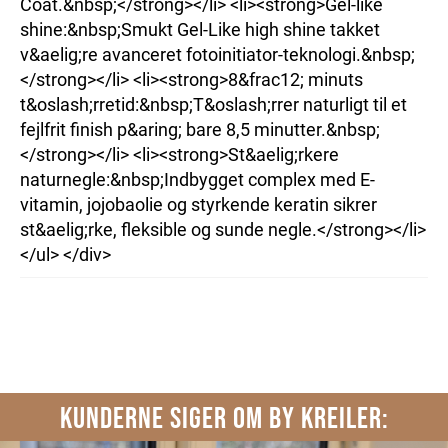
Coat.&nbsp;</strong></li> <li><strong>Gel-like
shine:&nbsp;Smukt Gel-Like high shine takket
v&aelig;re avanceret fotoinitiator-teknologi.&nbsp;
</strong></li> <li><strong>8&frac12; minuts
t&oslash;rretid:&nbsp;T&oslash;rrer naturligt til et
fejlfrit finish p&aring; bare 8,5 minutter.&nbsp;
</strong></li> <li><strong>St&aelig;rkere
naturnegle:&nbsp;Indbygget complex med E-
vitamin, jojobaolie og styrkende keratin sikrer
st&aelig;rke, fleksible og sunde negle.</strong></li>
</ul> </div>
KUNDERNE SIGER OM BY KREILER: