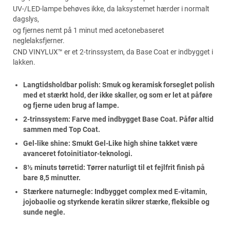
UV-/LED-lampe behøves ikke, da laksystemet hærder i normalt
dagslys,
og fjernes nemt på 1 minut med acetonebaseret
neglelaksfjerner.
CND VINYLUX™ er et 2-trinssystem, da Base Coat er indbygget i
lakken.
Langtidsholdbar polish: Smuk og keramisk forseglet polish
med et stærkt hold, der ikke skaller, og som er let at påføre
og fjerne uden brug af lampe.
2-trinssystem: Farve med indbygget Base Coat. Påfør altid
sammen med Top Coat.
Gel-like shine: Smukt Gel-Like high shine takket være
avanceret fotoinitiator-teknologi.
8½ minuts tørretid: Tørrer naturligt til et fejlfrit finish på
bare 8,5 minutter.
Stærkere naturnegle: Indbygget complex med E-vitamin,
jojobaolie og styrkende keratin sikrer stærke, fleksible og
sunde negle.