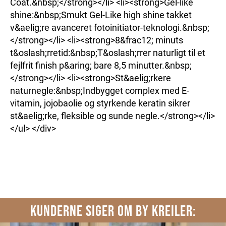
Coat.&nbsp;</strong></li> <li><strong>Gel-like
shine:&nbsp;Smukt Gel-Like high shine takket
v&aelig;re avanceret fotoinitiator-teknologi.&nbsp;
</strong></li> <li><strong>8&frac12; minuts
t&oslash;rretid:&nbsp;T&oslash;rrer naturligt til et
fejlfrit finish p&aring; bare 8,5 minutter.&nbsp;
</strong></li> <li><strong>St&aelig;rkere
naturnegle:&nbsp;Indbygget complex med E-
vitamin, jojobaolie og styrkende keratin sikrer
st&aelig;rke, fleksible og sunde negle.</strong></li>
</ul> </div>
KUNDERNE SIGER OM BY KREILER: