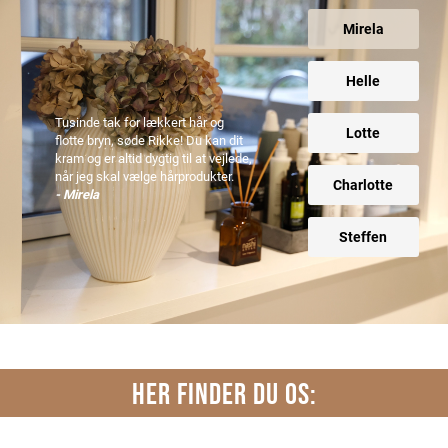
Mirela
Helle
Tusinde tak for lækkert hår og
Lotte
flotte bryn, søde Rikke! Du kan dit
kram og er altid dygtig til at vejlede,
når jeg skal vælge hårprodukter.
Charlotte
- Mirela
Steffen
HER FINDER DU OS: