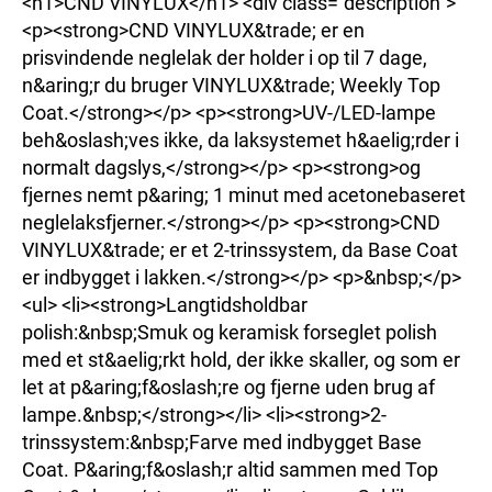
<h1>CND VINYLUX</h1> <div class="description">
<p><strong>CND VINYLUX&trade; er en
prisvindende neglelak der holder i op til 7 dage,
n&aring;r du bruger VINYLUX&trade; Weekly Top
Coat.</strong></p> <p><strong>UV-/LED-lampe
beh&oslash;ves ikke, da laksystemet h&aelig;rder i
normalt dagslys,</strong></p> <p><strong>og
fjernes nemt p&aring; 1 minut med acetonebaseret
neglelaksfjerner.</strong></p> <p><strong>CND
VINYLUX&trade; er et 2-trinssystem, da Base Coat
er indbygget i lakken.</strong></p> <p>&nbsp;</p>
<ul> <li><strong>Langtidsholdbar
polish:&nbsp;Smuk og keramisk forseglet polish
med et st&aelig;rkt hold, der ikke skaller, og som er
let at p&aring;f&oslash;re og fjerne uden brug af
lampe.&nbsp;</strong></li> <li><strong>2-
trinssystem:&nbsp;Farve med indbygget Base
Coat. P&aring;f&oslash;r altid sammen med Top