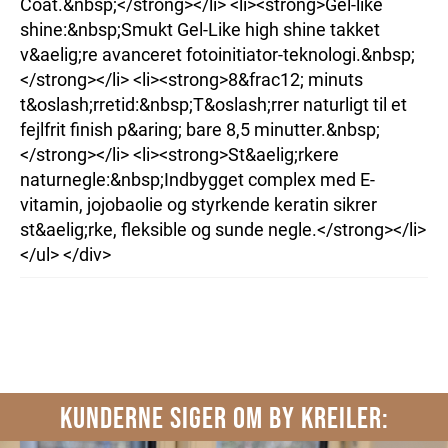
Coat.&nbsp;</strong></li> <li><strong>Gel-like
shine:&nbsp;Smukt Gel-Like high shine takket
v&aelig;re avanceret fotoinitiator-teknologi.&nbsp;
</strong></li> <li><strong>8&frac12; minuts
t&oslash;rretid:&nbsp;T&oslash;rrer naturligt til et
fejlfrit finish p&aring; bare 8,5 minutter.&nbsp;
</strong></li> <li><strong>St&aelig;rkere
naturnegle:&nbsp;Indbygget complex med E-
vitamin, jojobaolie og styrkende keratin sikrer
st&aelig;rke, fleksible og sunde negle.</strong></li>
</ul> </div>
KUNDERNE SIGER OM BY KREILER: