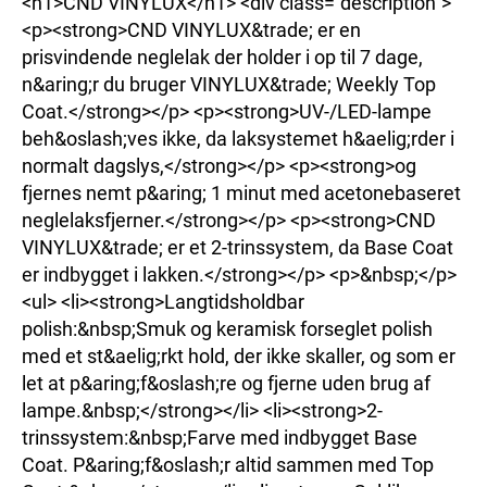
<h1>CND VINYLUX</h1> <div class="description">
<p><strong>CND VINYLUX&trade; er en
prisvindende neglelak der holder i op til 7 dage,
n&aring;r du bruger VINYLUX&trade; Weekly Top
Coat.</strong></p> <p><strong>UV-/LED-lampe
beh&oslash;ves ikke, da laksystemet h&aelig;rder i
normalt dagslys,</strong></p> <p><strong>og
fjernes nemt p&aring; 1 minut med acetonebaseret
neglelaksfjerner.</strong></p> <p><strong>CND
VINYLUX&trade; er et 2-trinssystem, da Base Coat
er indbygget i lakken.</strong></p> <p>&nbsp;</p>
<ul> <li><strong>Langtidsholdbar
polish:&nbsp;Smuk og keramisk forseglet polish
med et st&aelig;rkt hold, der ikke skaller, og som er
let at p&aring;f&oslash;re og fjerne uden brug af
lampe.&nbsp;</strong></li> <li><strong>2-
trinssystem:&nbsp;Farve med indbygget Base
Coat. P&aring;f&oslash;r altid sammen med Top