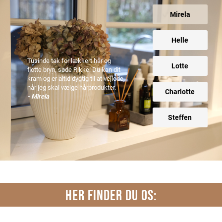
Mirela
Helle
Tusinde tak for lækkert hår og
Lotte
flotte bryn, søde Rikke! Du kan dit
kram og er altid dygtig til at vejlede,
når jeg skal vælge hårprodukter.
Charlotte
- Mirela
Steffen
HER FINDER DU OS: