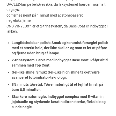
UV-/LED-lampe behøves ikke, da laksystemet hærder i normalt
dagslys,
og fjernes nemt på 1 minut med acetonebaseret
neglelaksfjerner.
CND VINYLUX™ er et 2-trinssystem, da Base Coat er indbygget i
lakken.
Langtidsholdbar polish: Smuk og keramisk forseglet polish
med et stærkt hold, der ikke skaller, og som er let at påføre
og fjerne uden brug af lampe.
2-trinssystem: Farve med indbygget Base Coat. Påfør altid
sammen med Top Coat.
Gel-like shine: Smukt Gel-Like high shine takket være
avanceret fotoinitiator-teknologi.
8½ minuts tørretid: Tørrer naturligt til et fejlfrit finish på
bare 8,5 minutter.
Stærkere naturnegle: Indbygget complex med E-vitamin,
jojobaolie og styrkende keratin sikrer stærke, fleksible og
sunde negle.