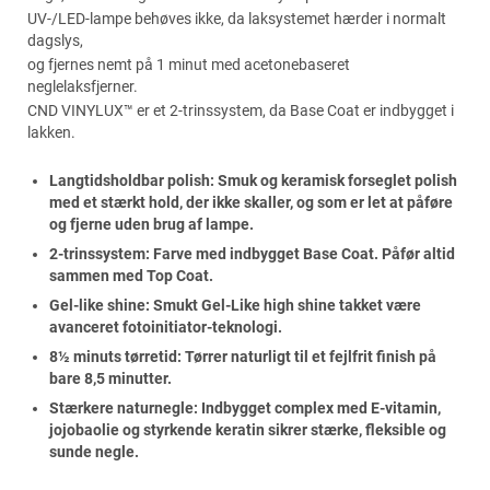
UV-/LED-lampe behøves ikke, da laksystemet hærder i normalt
dagslys,
og fjernes nemt på 1 minut med acetonebaseret
neglelaksfjerner.
CND VINYLUX™ er et 2-trinssystem, da Base Coat er indbygget i
lakken.
Langtidsholdbar polish: Smuk og keramisk forseglet polish
med et stærkt hold, der ikke skaller, og som er let at påføre
og fjerne uden brug af lampe.
2-trinssystem: Farve med indbygget Base Coat. Påfør altid
sammen med Top Coat.
Gel-like shine: Smukt Gel-Like high shine takket være
avanceret fotoinitiator-teknologi.
8½ minuts tørretid: Tørrer naturligt til et fejlfrit finish på
bare 8,5 minutter.
Stærkere naturnegle: Indbygget complex med E-vitamin,
jojobaolie og styrkende keratin sikrer stærke, fleksible og
sunde negle.