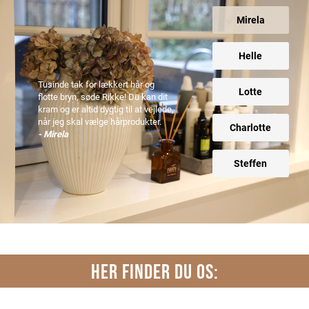
Mirela
Helle
Tusinde tak for lækkert hår og
Lotte
flotte bryn, søde Rikke! Du kan dit
kram og er altid dygtig til at vejlede,
når jeg skal vælge hårprodukter.
Charlotte
- Mirela
Steffen
HER FINDER DU OS: