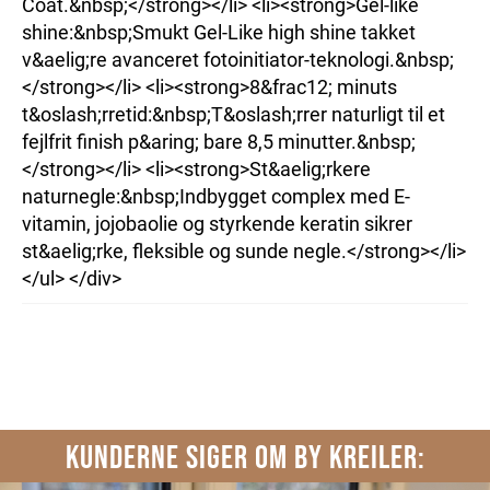
Coat.&nbsp;</strong></li> <li><strong>Gel-like
shine:&nbsp;Smukt Gel-Like high shine takket
v&aelig;re avanceret fotoinitiator-teknologi.&nbsp;
</strong></li> <li><strong>8&frac12; minuts
t&oslash;rretid:&nbsp;T&oslash;rrer naturligt til et
fejlfrit finish p&aring; bare 8,5 minutter.&nbsp;
</strong></li> <li><strong>St&aelig;rkere
naturnegle:&nbsp;Indbygget complex med E-
vitamin, jojobaolie og styrkende keratin sikrer
st&aelig;rke, fleksible og sunde negle.</strong></li>
</ul> </div>
KUNDERNE SIGER OM BY KREILER: