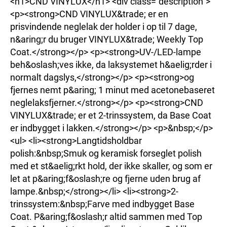
<h1>CND VINYLUX</h1> <div class="description">
<p><strong>CND VINYLUX&trade; er en
prisvindende neglelak der holder i op til 7 dage,
n&aring;r du bruger VINYLUX&trade; Weekly Top
Coat.</strong></p> <p><strong>UV-/LED-lampe
beh&oslash;ves ikke, da laksystemet h&aelig;rder i
normalt dagslys,</strong></p> <p><strong>og
fjernes nemt p&aring; 1 minut med acetonebaseret
neglelaksfjerner.</strong></p> <p><strong>CND
VINYLUX&trade; er et 2-trinssystem, da Base Coat
er indbygget i lakken.</strong></p> <p>&nbsp;</p>
<ul> <li><strong>Langtidsholdbar
polish:&nbsp;Smuk og keramisk forseglet polish
med et st&aelig;rkt hold, der ikke skaller, og som er
let at p&aring;f&oslash;re og fjerne uden brug af
lampe.&nbsp;</strong></li> <li><strong>2-
trinssystem:&nbsp;Farve med indbygget Base
Coat. P&aring;f&oslash;r altid sammen med Top