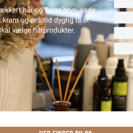
lækkert hår og flotte bryn, søde
 kram og er altid dygtig til at
 skal vælge hårprodukter.