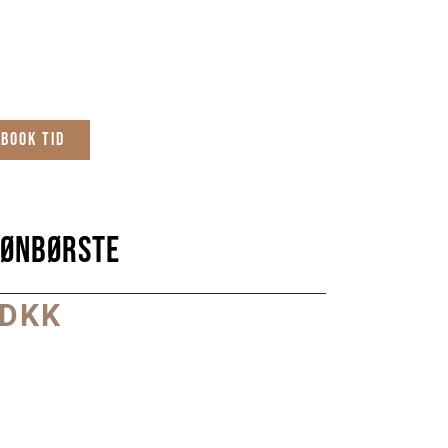
Book tid
Fønbørste
 DKK