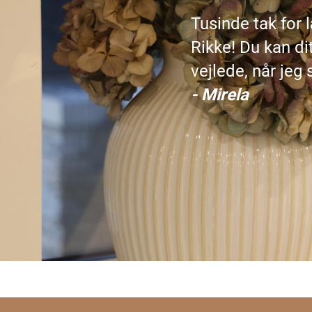
Tusinde tak for 
Rikke! Du kan dit
vejlede, når jeg
- Mirela