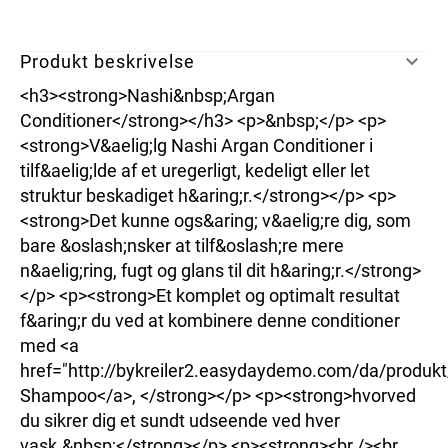
Produkt beskrivelse
<h3><strong>Nashi&nbsp;Argan
Conditioner</strong></h3> <p>&nbsp;</p> <p>
<strong>V&aelig;lg Nashi Argan Conditioner i
tilf&aelig;lde af et uregerligt, kedeligt eller let
struktur beskadiget h&aring;r.</strong></p> <p>
<strong>Det kunne ogs&aring; v&aelig;re dig, som
bare &oslash;nsker at tilf&oslash;re mere
n&aelig;ring, fugt og glans til dit h&aring;r.</strong>
</p> <p><strong>Et komplet og optimalt resultat
f&aring;r du ved at kombinere denne conditioner
med <a
href="http://bykreiler2.easydaydemo.com/da/produk
Shampoo</a>, </strong></p> <p><strong>hvorved
du sikrer dig et sundt udseende ved hver
vask.&nbsp;</strong></p> <p><strong><br /><br