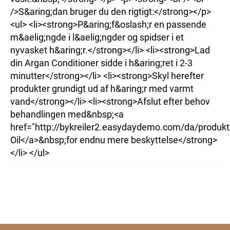
/>S&aring;dan bruger du den rigtigt:</strong></p>
<ul> <li><strong>P&aring;f&oslash;r en passende
m&aelig;ngde i l&aelig;ngder og spidser i et
nyvasket h&aring;r.</strong></li> <li><strong>Lad
din Argan Conditioner sidde i h&aring;ret i 2-3
minutter</strong></li> <li><strong>Skyl herefter
produkter grundigt ud af h&aring;r med varmt
vand</strong></li> <li><strong>Afslut efter behov
behandlingen med&nbsp;<a
href="http://bykreiler2.easydaydemo.com/da/produk
Oil</a>&nbsp;for endnu mere beskyttelse</strong>
</li> </ul>