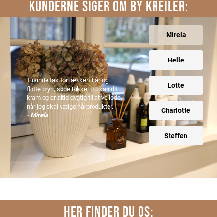
KUNDERNE SIGER OM BY KREILER:
Mirela
Helle
Tusinde tak for lækkert hår og
Lotte
flotte bryn, søde Rikke! Du kan dit
kram og er altid dygtig til at vejlede,
når jeg skal vælge hårprodukter.
Charlotte
- Mirela
Steffen
HER FINDER DU OS: