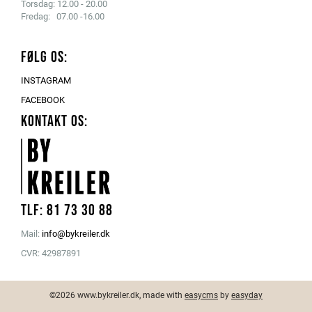
Torsdag: 12.00 - 20.00
Fredag: 07.00 -16.00
FØLG OS:
INSTAGRAM
FACEBOOK
KONTAKT OS:
Tlf: 81 73 30 88
Mail:
info@bykreiler.dk
CVR: 42987891
©2026 www.bykreiler.dk, made with
easycms
by
easyday