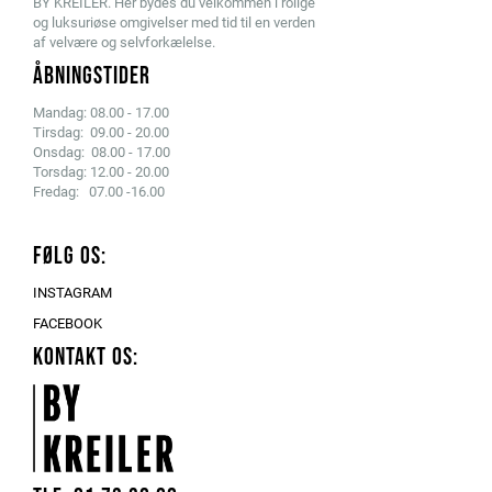
BY KREILER. Her bydes du velkommen i rolige
og luksuriøse omgivelser med tid til en verden
af velvære og selvforkælelse.
ÅBNINGSTIDER
Mandag: 08.00 - 17.00
Tirsdag: 09.00 - 20.00
Onsdag: 08.00 - 17.00
Torsdag: 12.00 - 20.00
Fredag: 07.00 -16.00
FØLG OS:
INSTAGRAM
FACEBOOK
KONTAKT OS: