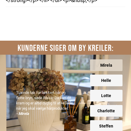
</strong></p> </li> </ul> <p>&nbsp;</p>
KUNDERNE SIGER OM BY KREILER:
Mirela
Helle
Tusinde tak for lækkert hår og
Lotte
flotte bryn, søde Rikke! Du kan dit
kram og er altid dygtig til at vejlede,
når jeg skal vælge hårprodukter.
Charlotte
- Mirela
Steffen