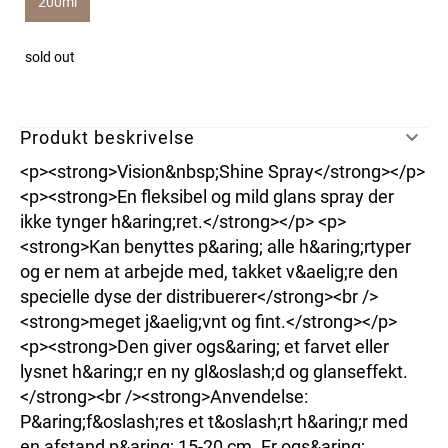
200ml
sold out
Produkt beskrivelse
<p><strong>Vision&nbsp;Shine Spray</strong></p>
<p><strong>En fleksibel og mild glans spray der
ikke tynger h&aring;ret.</strong></p> <p>
<strong>Kan benyttes p&aring; alle h&aring;rtyper
og er nem at arbejde med, takket v&aelig;re den
specielle dyse der distribuerer</strong><br />
<strong>meget j&aelig;vnt og fint.</strong></p>
<p><strong>Den giver ogs&aring; et farvet eller
lysnet h&aring;r en ny gl&oslash;d og glanseffekt.
</strong><br /><strong>Anvendelse:
P&aring;f&oslash;res et t&oslash;rt h&aring;r med
en afstand p&aring; 15-20 cm. Er ogs&aring;