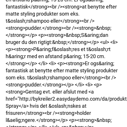
fantastisk</strong><br /><strong>at benytte efter
matte styling produkter som eks.
t&oslash;rshampoo eller</strong><br />
<strong>pudder.</strong><br /><strong>&nbsp;
</strong></p> <p><strong>&nbsp;S&aring;dan
bruger du den rigtigt:&nbsp;</strong></p> <ul> <li>
<p><strong>P&aring;f&oslash;res et t&oslash;rt
h&aring;r med en afstand p&aring; 15-20 cm.
</strong></p> </li> <li> <p><strong>Er ogs&aring;
fantastisk at benytte efter matte styling produkter
som eks. t&oslash;rshampoo eller</strong><br />
<strong>pudder.</strong></p> </li> <li> <p>
<strong>Gentag evt. eller afslut med <a
href="http://bykreiler2.easydaydemo.com/da/produkt
Spray</a> hvis det &oslash;nskes at
frisuren</strong><br /><strong>holder
l&aelig;ngere.</strong></p> <p><strong>&nbsp;