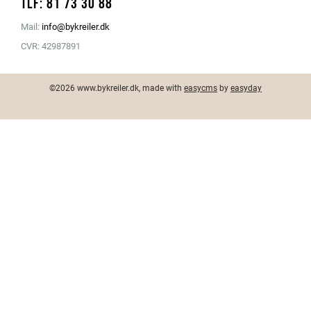
Tlf: 81 73 30 88
Mail:
info@bykreiler.dk
CVR: 42987891
©2026 www.bykreiler.dk, made with
easycms
by
easyday