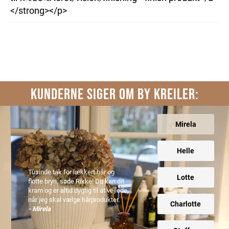
</strong></p>
KUNDERNE SIGER OM BY KREILER:
Mirela
Helle
Tusinde tak for lækkert hår og
Lotte
flotte bryn, søde Rikke! Du kan dit
kram og er altid dygtig til at vejlede,
når jeg skal vælge hårprodukter.
Charlotte
- Mirela