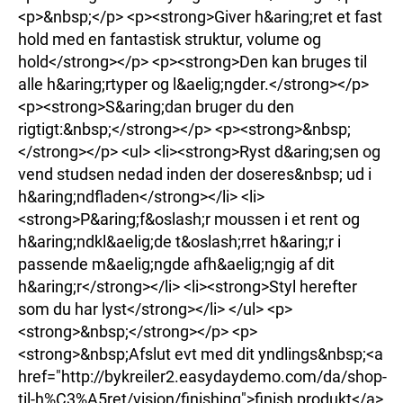
<p>&nbsp;</p> <p><strong>Giver h&aring;ret et fast
hold med en fantastisk struktur, volume og
hold</strong></p> <p><strong>Den kan bruges til
alle h&aring;rtyper og l&aelig;ngder.</strong></p>
<p><strong>S&aring;dan bruger du den
rigtigt:&nbsp;</strong></p> <p><strong>&nbsp;
</strong></p> <ul> <li><strong>Ryst d&aring;sen og
vend studsen nedad inden der doseres&nbsp; ud i
h&aring;ndfladen</strong></li> <li>
<strong>P&aring;f&oslash;r moussen i et rent og
h&aring;ndkl&aelig;de t&oslash;rret h&aring;r i
passende m&aelig;ngde afh&aelig;ngig af dit
h&aring;r</strong></li> <li><strong>Styl herefter
som du har lyst</strong></li> </ul> <p>
<strong>&nbsp;</strong></p> <p>
<strong>&nbsp;Afslut evt med dit yndlings&nbsp;<a
href="http://bykreiler2.easydaydemo.com/da/shop-
til-h%C3%A5ret/vision/finishing">finish produkt</a>