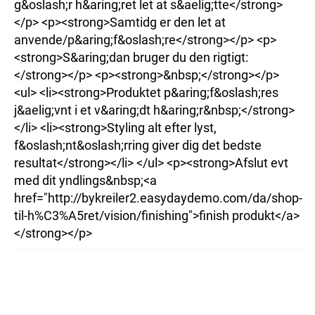
g&oslash;r h&aring;ret let at s&aelig;tte</strong>
</p> <p><strong>Samtidg er den let at
anvende/p&aring;f&oslash;re</strong></p> <p>
<strong>S&aring;dan bruger du den rigtigt:
</strong></p> <p><strong>&nbsp;</strong></p>
<ul> <li><strong>Produktet p&aring;f&oslash;res
j&aelig;vnt i et v&aring;dt h&aring;r&nbsp;</strong>
</li> <li><strong>Styling alt efter lyst,
f&oslash;nt&oslash;rring giver dig det bedste
resultat</strong></li> </ul> <p><strong>Afslut evt
med dit yndlings&nbsp;<a
href="http://bykreiler2.easydaydemo.com/da/shop-
til-h%C3%A5ret/vision/finishing">finish produkt</a>
</strong></p>