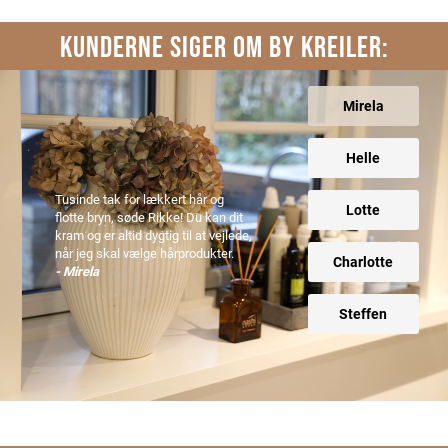
KUNDERNE SIGER OM BY KREILER:
Mirela
Helle
Tusinde tak for lækkert hår og
Lotte
flotte bryn, søde Rikke! Du kan dit
kram og er altid dygtig til at vejlede,
når jeg skal vælge hårprodukter.
Charlotte
- Mirela
Steffen