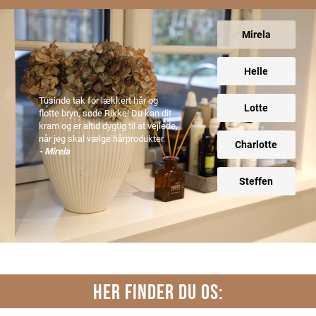
Mirela
Helle
Tusinde tak for lækkert hår og
Lotte
flotte bryn, søde Rikke! Du kan dit
kram og er altid dygtig til at vejlede,
når jeg skal vælge hårprodukter.
Charlotte
- Mirela
Steffen
HER FINDER DU OS: