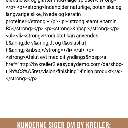
</p> <p><strong>Indeholder naturlige, botaniske og
langvarige silke, hvede og keratin
proteiner</strong></p> <p><strong>samt vitamin
B5</strong></p> <p><strong>&nbsp;</strong></p>
<ul> <li><strong>Produktet kan anvendes i
b&aring;de v&aring;dt og t&oslash;rt
h&aring;r&nbsp;</strong></li> </ul> <p>
<strong>Afslut evt med dit yndlings&nbsp;<a
href="http://bykreiler2.easydaydemo.com/da/shop-
til-h%C3%A5ret/vision/finishing">finish produkt</a>
</strong></p>
KUNDERNE SIGER OM BY KREILER: