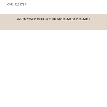
CVR: 42987891
©2026 www.bykreiler.dk, made with
easycms
by
easyday