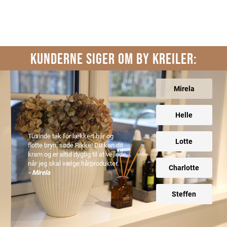
KUNDERNE SIGER OM BY KREILER:
Mirela
Helle
Tusinde tak for lækkert hår og
Lotte
flotte bryn, søde Rikke! Du kan dit
kram og er altid dygtig til at vejlede,
når jeg skal vælge hårprodukter.
Charlotte
- Mirela
Steffen