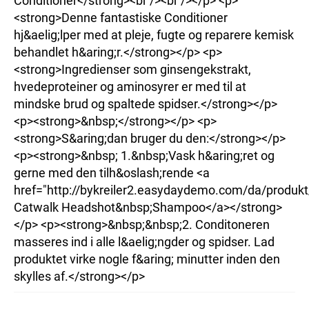
Conditioner</strong><br /><br /></p> <p>
<strong>Denne fantastiske Conditioner
hj&aelig;lper med at pleje, fugte og reparere kemisk
behandlet h&aring;r.</strong></p> <p>
<strong>Ingredienser som ginsengekstrakt,
hvedeproteiner og aminosyrer er med til at
mindske brud og spaltede spidser.</strong></p>
<p><strong>&nbsp;</strong></p> <p>
<strong>S&aring;dan bruger du den:</strong></p>
<p><strong>&nbsp; 1.&nbsp;Vask h&aring;ret og
gerne med den tilh&oslash;rende <a
href="http://bykreiler2.easydaydemo.com/da/produkt
Catwalk Headshot&nbsp;Shampoo</a></strong>
</p> <p><strong>&nbsp;&nbsp;2. Conditoneren
masseres ind i alle l&aelig;ngder og spidser. Lad
produktet virke nogle f&aring; minutter inden den
skylles af.</strong></p>