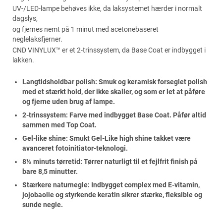
UV-/LED-lampe behøves ikke, da laksystemet hærder i normalt
dagslys,
og fjernes nemt på 1 minut med acetonebaseret
neglelaksfjerner.
CND VINYLUX™ er et 2-trinssystem, da Base Coat er indbygget i
lakken.
Langtidsholdbar polish: Smuk og keramisk forseglet polish
med et stærkt hold, der ikke skaller, og som er let at påføre
og fjerne uden brug af lampe.
2-trinssystem: Farve med indbygget Base Coat. Påfør altid
sammen med Top Coat.
Gel-like shine: Smukt Gel-Like high shine takket være
avanceret fotoinitiator-teknologi.
8½ minuts tørretid: Tørrer naturligt til et fejlfrit finish på
bare 8,5 minutter.
Stærkere naturnegle: Indbygget complex med E-vitamin,
jojobaolie og styrkende keratin sikrer stærke, fleksible og
sunde negle.