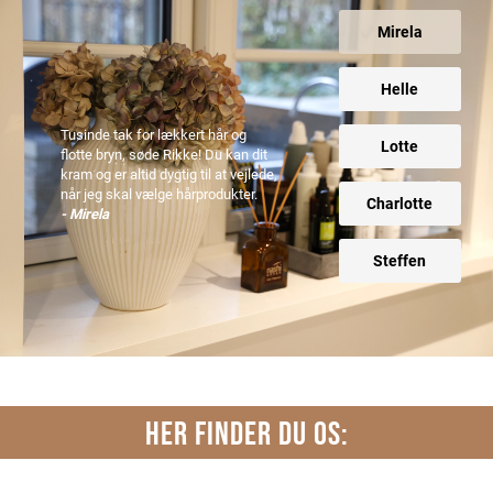
Mirela
Helle
Tusinde tak for lækkert hår og
Lotte
flotte bryn, søde Rikke! Du kan dit
kram og er altid dygtig til at vejlede,
når jeg skal vælge hårprodukter.
Charlotte
- Mirela
Steffen
HER FINDER DU OS: