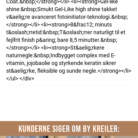
Coat.&nbsp;</strong></li> <li><strong>Gel-like
shine:&nbsp;Smukt Gel-Like high shine takket
v&aelig;re avanceret fotoinitiator-teknologi.&nbsp;
</strong></li> <li><strong>8&frac12; minuts
t&oslash;rretid:&nbsp;T&oslash;rrer naturligt til et
fejlfrit finish p&aring; bare 8,5 minutter.&nbsp;
</strong></li> <li><strong>St&aelig;rkere
naturnegle:&nbsp;Indbygget complex med E-
vitamin, jojobaolie og styrkende keratin sikrer
st&aelig;rke, fleksible og sunde negle.</strong></li>
</ul> </div>
KUNDERNE SIGER OM BY KREILER: