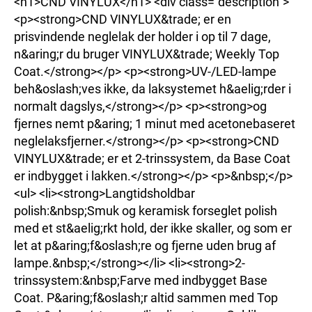
<h1>CND VINYLUX</h1> <div class="description">
<p><strong>CND VINYLUX&trade; er en
prisvindende neglelak der holder i op til 7 dage,
n&aring;r du bruger VINYLUX&trade; Weekly Top
Coat.</strong></p> <p><strong>UV-/LED-lampe
beh&oslash;ves ikke, da laksystemet h&aelig;rder i
normalt dagslys,</strong></p> <p><strong>og
fjernes nemt p&aring; 1 minut med acetonebaseret
neglelaksfjerner.</strong></p> <p><strong>CND
VINYLUX&trade; er et 2-trinssystem, da Base Coat
er indbygget i lakken.</strong></p> <p>&nbsp;</p>
<ul> <li><strong>Langtidsholdbar
polish:&nbsp;Smuk og keramisk forseglet polish
med et st&aelig;rkt hold, der ikke skaller, og som er
let at p&aring;f&oslash;re og fjerne uden brug af
lampe.&nbsp;</strong></li> <li><strong>2-
trinssystem:&nbsp;Farve med indbygget Base
Coat. P&aring;f&oslash;r altid sammen med Top