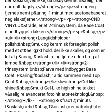
beh&oslash;ves ikke, da laksystemet h&aelig;rder i
normalt dagslys,</strong></p> <p><strong>og
fjernes nemt p&aring; 1 minut med acetonebaseret
neglelaksfjerner.</strong></p> <p><strong>CND
VINYLUX&trade; er et 2-trinssystem, da Base Coat
er indbygget i lakken.</strong></p> <p>&nbsp;</p>
<ul> <li><strong>Langtidsholdbar
polish:&nbsp;Smuk og keramisk forseglet polish
med et st&aelig;rkt hold, der ikke skaller, og som er
let at p&aring;f&oslash;re og fjerne uden brug af
lampe.&nbsp;</strong></li> <li><strong>2-
trinssystem:&nbsp;Farve med indbygget Base
Coat. P&aring;f&oslash;r altid sammen med Top
Coat.&nbsp;</strong></li> <li><strong>Gel-like
shine:&nbsp;Smukt Gel-Like high shine takket
v&aelig;re avanceret fotoinitiator-teknologi.&nbsp;
</strong></li> <li><strong>8&frac12; minuts
t&oslash;rretid:&nbsp;T&oslash;rrer naturligt til et