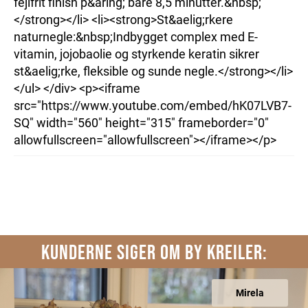
fejlfrit finish p&aring; bare 8,5 minutter.&nbsp;
</strong></li> <li><strong>St&aelig;rkere
naturnegle:&nbsp;Indbygget complex med E-
vitamin, jojobaolie og styrkende keratin sikrer
st&aelig;rke, fleksible og sunde negle.</strong></li>
</ul> </div> <p><iframe
src="https://www.youtube.com/embed/hK07LVB7-
SQ" width="560" height="315" frameborder="0"
allowfullscreen="allowfullscreen"></iframe></p>
KUNDERNE SIGER OM BY KREILER:
Mirela