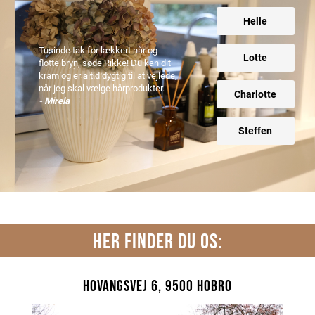
Helle
Tusinde tak for lækkert hår og
Lotte
flotte bryn, søde Rikke! Du kan dit
kram og er altid dygtig til at vejlede,
når jeg skal vælge hårprodukter.
Charlotte
- Mirela
Steffen
HER FINDER DU OS:
Hovangsvej 6, 9500 Hobro