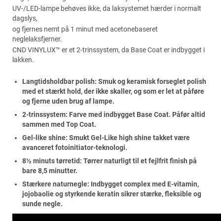
UV-/LED-lampe behøves ikke, da laksystemet hærder i normalt
dagslys,
og fjernes nemt på 1 minut med acetonebaseret
neglelaksfjerner.
CND VINYLUX™ er et 2-trinssystem, da Base Coat er indbygget i
lakken.
Langtidsholdbar polish: Smuk og keramisk forseglet polish
med et stærkt hold, der ikke skaller, og som er let at påføre
og fjerne uden brug af lampe.
2-trinssystem: Farve med indbygget Base Coat. Påfør altid
sammen med Top Coat.
Gel-like shine: Smukt Gel-Like high shine takket være
avanceret fotoinitiator-teknologi.
8½ minuts tørretid: Tørrer naturligt til et fejlfrit finish på
bare 8,5 minutter.
Stærkere naturnegle: Indbygget complex med E-vitamin,
jojobaolie og styrkende keratin sikrer stærke, fleksible og
sunde negle.