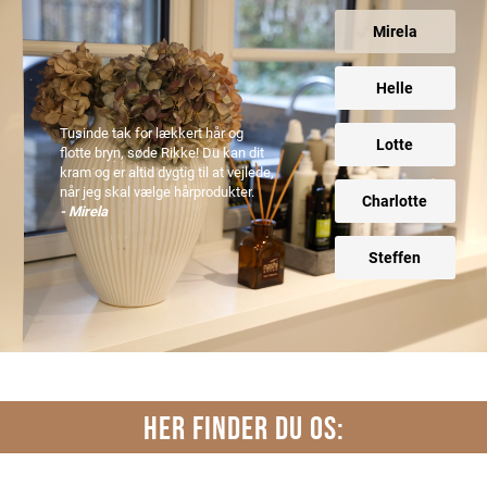
Mirela
Helle
Tusinde tak for lækkert hår og
Lotte
flotte bryn, søde Rikke! Du kan dit
kram og er altid dygtig til at vejlede,
når jeg skal vælge hårprodukter.
Charlotte
- Mirela
Steffen
HER FINDER DU OS: