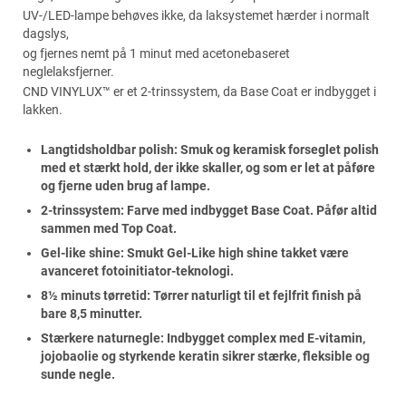
UV-/LED-lampe behøves ikke, da laksystemet hærder i normalt
dagslys,
og fjernes nemt på 1 minut med acetonebaseret
neglelaksfjerner.
CND VINYLUX™ er et 2-trinssystem, da Base Coat er indbygget i
lakken.
Langtidsholdbar polish: Smuk og keramisk forseglet polish
med et stærkt hold, der ikke skaller, og som er let at påføre
og fjerne uden brug af lampe.
2-trinssystem: Farve med indbygget Base Coat. Påfør altid
sammen med Top Coat.
Gel-like shine: Smukt Gel-Like high shine takket være
avanceret fotoinitiator-teknologi.
8½ minuts tørretid: Tørrer naturligt til et fejlfrit finish på
bare 8,5 minutter.
Stærkere naturnegle: Indbygget complex med E-vitamin,
jojobaolie og styrkende keratin sikrer stærke, fleksible og
sunde negle.