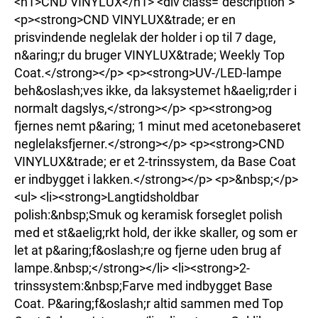
<h1>CND VINYLUX</h1> <div class="description">
<p><strong>CND VINYLUX&trade; er en
prisvindende neglelak der holder i op til 7 dage,
n&aring;r du bruger VINYLUX&trade; Weekly Top
Coat.</strong></p> <p><strong>UV-/LED-lampe
beh&oslash;ves ikke, da laksystemet h&aelig;rder i
normalt dagslys,</strong></p> <p><strong>og
fjernes nemt p&aring; 1 minut med acetonebaseret
neglelaksfjerner.</strong></p> <p><strong>CND
VINYLUX&trade; er et 2-trinssystem, da Base Coat
er indbygget i lakken.</strong></p> <p>&nbsp;</p>
<ul> <li><strong>Langtidsholdbar
polish:&nbsp;Smuk og keramisk forseglet polish
med et st&aelig;rkt hold, der ikke skaller, og som er
let at p&aring;f&oslash;re og fjerne uden brug af
lampe.&nbsp;</strong></li> <li><strong>2-
trinssystem:&nbsp;Farve med indbygget Base
Coat. P&aring;f&oslash;r altid sammen med Top