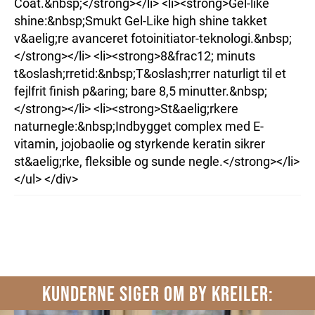
Coat.&nbsp;</strong></li> <li><strong>Gel-like
shine:&nbsp;Smukt Gel-Like high shine takket
v&aelig;re avanceret fotoinitiator-teknologi.&nbsp;
</strong></li> <li><strong>8&frac12; minuts
t&oslash;rretid:&nbsp;T&oslash;rrer naturligt til et
fejlfrit finish p&aring; bare 8,5 minutter.&nbsp;
</strong></li> <li><strong>St&aelig;rkere
naturnegle:&nbsp;Indbygget complex med E-
vitamin, jojobaolie og styrkende keratin sikrer
st&aelig;rke, fleksible og sunde negle.</strong></li>
</ul> </div>
KUNDERNE SIGER OM BY KREILER: