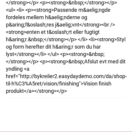
</strong></p> <p><strong>&nbsp;</strong></p>
<ul> <li> <p><strong>Passende m&aelig;ngde
fordeles mellem h&aelig;nderne og
p&aring;f&oslash;res j&aelig;vnt</strong><br />
<strong>enten et t&oslash;rt eller fugtigt
h&aring;r.&nbsp;</strong></p> </li> <li><strong>Styl
og form herefter dit h&aring;r som du har
lyst</strong></li> </ul> <p><strong>&nbsp;
</strong></p> <p><strong>&nbsp;Afslut evt med dit
yndling <a
href="http://bykreiler2.easydaydemo.com/da/shop-
til-h%C3%A5ret/vision/finishing">Vision finish
produkt</a></strong></p>