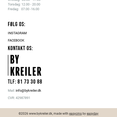
Torsdag: 12.00 - 20.00
Fredag: 07.00 -16.00
FØLG OS:
INSTAGRAM
FACEBOOK
KONTAKT OS:
Tlf: 81 73 30 88
Mail:
info@bykreiler.dk
CVR: 42987891
©2026 www.bykreiler.dk, made with
easycms
by
easyday