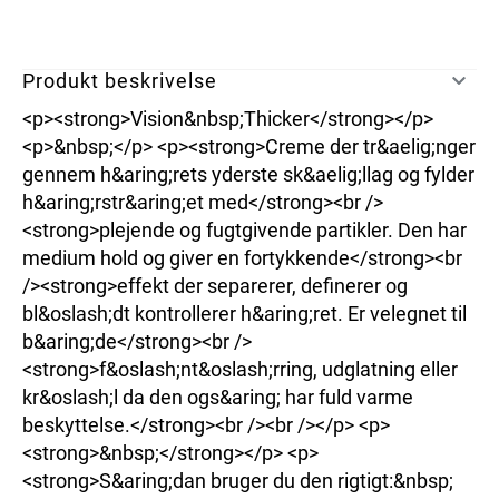
Produkt beskrivelse
<p><strong>Vision&nbsp;Thicker</strong></p>
<p>&nbsp;</p> <p><strong>Creme der tr&aelig;nger
gennem h&aring;rets yderste sk&aelig;llag og fylder
h&aring;rstr&aring;et med</strong><br />
<strong>plejende og fugtgivende partikler. Den har
medium hold og giver en fortykkende</strong><br
/><strong>effekt der separerer, definerer og
bl&oslash;dt kontrollerer h&aring;ret. Er velegnet til
b&aring;de</strong><br />
<strong>f&oslash;nt&oslash;rring, udglatning eller
kr&oslash;l da den ogs&aring; har fuld varme
beskyttelse.</strong><br /><br /></p> <p>
<strong>&nbsp;</strong></p> <p>
<strong>S&aring;dan bruger du den rigtigt:&nbsp;