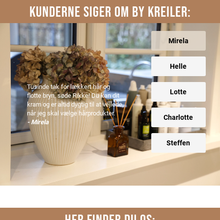
KUNDERNE SIGER OM BY KREILER:
Mirela
Helle
Tusinde tak for lækkert hår og
Lotte
flotte bryn, søde Rikke! Du kan dit
kram og er altid dygtig til at vejlede,
når jeg skal vælge hårprodukter.
Charlotte
- Mirela
Steffen