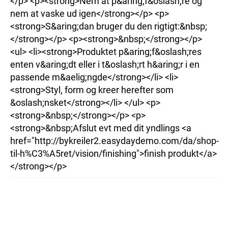
</p> <p><strong>Nem at p&aring;f&oslash;re og
nem at vaske ud igen</strong></p> <p>
<strong>S&aring;dan bruger du den rigtigt:&nbsp;
</strong></p> <p><strong>&nbsp;</strong></p>
<ul> <li><strong>Produktet p&aring;f&oslash;res
enten v&aring;dt eller i t&oslash;rt h&aring;r i en
passende m&aelig;ngde</strong></li> <li>
<strong>Styl, form og kreer herefter som
&oslash;nsket</strong></li> </ul> <p>
<strong>&nbsp;</strong></p> <p>
<strong>&nbsp;Afslut evt med dit yndlings <a
href="http://bykreiler2.easydaydemo.com/da/shop-
til-h%C3%A5ret/vision/finishing">finish produkt</a>
</strong></p>