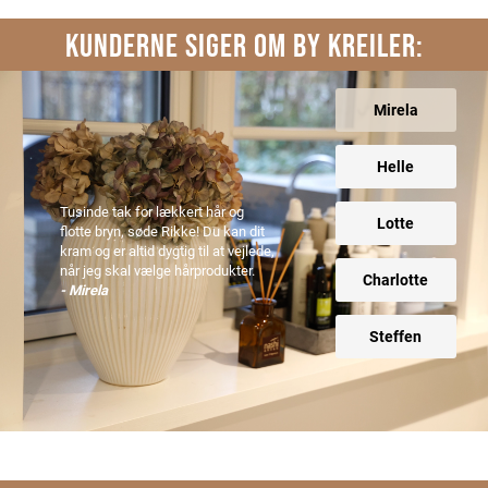
KUNDERNE SIGER OM BY KREILER:
Mirela
Helle
Tusinde tak for lækkert hår og
Lotte
flotte bryn, søde Rikke! Du kan dit
kram og er altid dygtig til at vejlede,
når jeg skal vælge hårprodukter.
Charlotte
- Mirela
Steffen