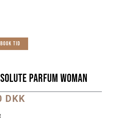
Book tid
bsolute Parfum Woman
0 DKK
e