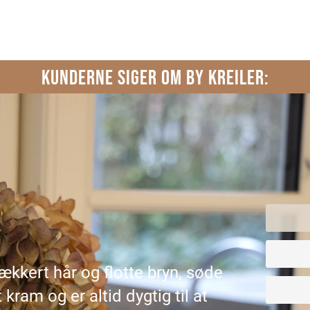
KUNDERNE SIGER OM BY KREILER:
lækkert hår og flotte bryn, søde
 kram og er altid dygtig til at