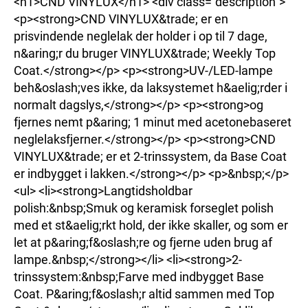
<h1>CND VINYLUX</h1> <div class="description">
<p><strong>CND VINYLUX&trade; er en
prisvindende neglelak der holder i op til 7 dage,
n&aring;r du bruger VINYLUX&trade; Weekly Top
Coat.</strong></p> <p><strong>UV-/LED-lampe
beh&oslash;ves ikke, da laksystemet h&aelig;rder i
normalt dagslys,</strong></p> <p><strong>og
fjernes nemt p&aring; 1 minut med acetonebaseret
neglelaksfjerner.</strong></p> <p><strong>CND
VINYLUX&trade; er et 2-trinssystem, da Base Coat
er indbygget i lakken.</strong></p> <p>&nbsp;</p>
<ul> <li><strong>Langtidsholdbar
polish:&nbsp;Smuk og keramisk forseglet polish
med et st&aelig;rkt hold, der ikke skaller, og som er
let at p&aring;f&oslash;re og fjerne uden brug af
lampe.&nbsp;</strong></li> <li><strong>2-
trinssystem:&nbsp;Farve med indbygget Base
Coat. P&aring;f&oslash;r altid sammen med Top