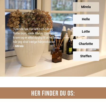
Mirela
Helle
Tusinde tak for lækkert hår og
Lotte
flotte bryn, søde Rikke! Du kan dit
kram og er altid dygtig til at vejlede,
når jeg skal vælge hårprodukter.
Charlotte
- Mirela
Steffen
HER FINDER DU OS: