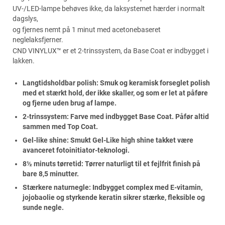
UV-/LED-lampe behøves ikke, da laksystemet hærder i normalt
dagslys,
og fjernes nemt på 1 minut med acetonebaseret
neglelaksfjerner.
CND VINYLUX™ er et 2-trinssystem, da Base Coat er indbygget i
lakken.
Langtidsholdbar polish: Smuk og keramisk forseglet polish
med et stærkt hold, der ikke skaller, og som er let at påføre
og fjerne uden brug af lampe.
2-trinssystem: Farve med indbygget Base Coat. Påfør altid
sammen med Top Coat.
Gel-like shine: Smukt Gel-Like high shine takket være
avanceret fotoinitiator-teknologi.
8½ minuts tørretid: Tørrer naturligt til et fejlfrit finish på
bare 8,5 minutter.
Stærkere naturnegle: Indbygget complex med E-vitamin,
jojobaolie og styrkende keratin sikrer stærke, fleksible og
sunde negle.