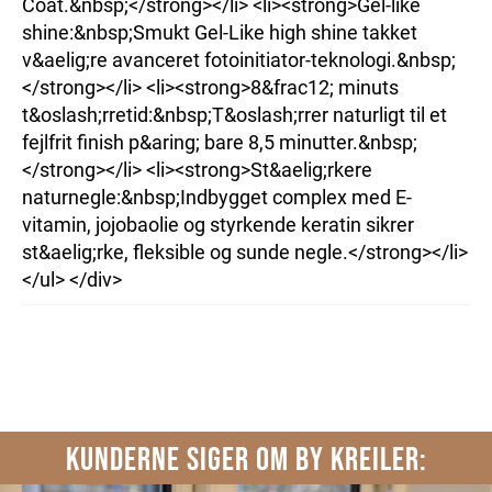
Coat.&nbsp;</strong></li> <li><strong>Gel-like
shine:&nbsp;Smukt Gel-Like high shine takket
v&aelig;re avanceret fotoinitiator-teknologi.&nbsp;
</strong></li> <li><strong>8&frac12; minuts
t&oslash;rretid:&nbsp;T&oslash;rrer naturligt til et
fejlfrit finish p&aring; bare 8,5 minutter.&nbsp;
</strong></li> <li><strong>St&aelig;rkere
naturnegle:&nbsp;Indbygget complex med E-
vitamin, jojobaolie og styrkende keratin sikrer
st&aelig;rke, fleksible og sunde negle.</strong></li>
</ul> </div>
KUNDERNE SIGER OM BY KREILER: