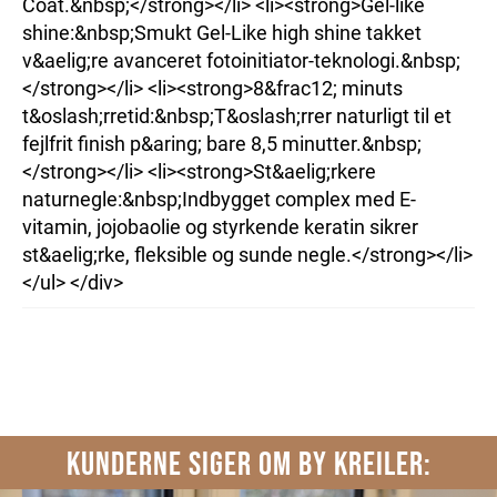
Coat.&nbsp;</strong></li> <li><strong>Gel-like
shine:&nbsp;Smukt Gel-Like high shine takket
v&aelig;re avanceret fotoinitiator-teknologi.&nbsp;
</strong></li> <li><strong>8&frac12; minuts
t&oslash;rretid:&nbsp;T&oslash;rrer naturligt til et
fejlfrit finish p&aring; bare 8,5 minutter.&nbsp;
</strong></li> <li><strong>St&aelig;rkere
naturnegle:&nbsp;Indbygget complex med E-
vitamin, jojobaolie og styrkende keratin sikrer
st&aelig;rke, fleksible og sunde negle.</strong></li>
</ul> </div>
KUNDERNE SIGER OM BY KREILER: