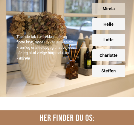
Mirela
Helle
Tusinde tak for lækkert hår og
Lotte
flotte bryn, søde Rikke! Du kan dit
kram og er altid dygtig til at vejlede,
når jeg skal vælge hårprodukter.
Charlotte
- Mirela
Steffen
HER FINDER DU OS: