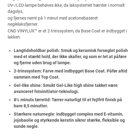
UV-/LED-lampe behøves ikke, da laksystemet hærder i normalt
dagslys,
og fjernes nemt på 1 minut med acetonebaseret
neglelaksfjerner.
CND VINYLUX™ er et 2-trinssystem, da Base Coat er indbygget i
lakken.
Langtidsholdbar polish: Smuk og keramisk forseglet polish
med et stærkt hold, der ikke skaller, og som er let at påføre
og fjerne uden brug af lampe.
2-trinssystem: Farve med indbygget Base Coat. Påfør altid
sammen med Top Coat.
Gel-like shine: Smukt Gel-Like high shine takket være
avanceret fotoinitiator-teknologi.
8½ minuts tørretid: Tørrer naturligt til et fejlfrit finish på
bare 8,5 minutter.
Stærkere naturnegle: Indbygget complex med E-vitamin,
jojobaolie og styrkende keratin sikrer stærke, fleksible og
sunde negle.