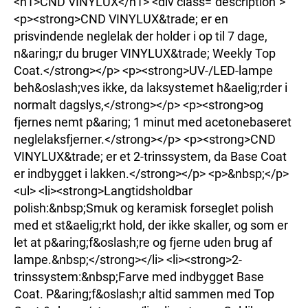
<h1>CND VINYLUX</h1> <div class="description">
<p><strong>CND VINYLUX&trade; er en
prisvindende neglelak der holder i op til 7 dage,
n&aring;r du bruger VINYLUX&trade; Weekly Top
Coat.</strong></p> <p><strong>UV-/LED-lampe
beh&oslash;ves ikke, da laksystemet h&aelig;rder i
normalt dagslys,</strong></p> <p><strong>og
fjernes nemt p&aring; 1 minut med acetonebaseret
neglelaksfjerner.</strong></p> <p><strong>CND
VINYLUX&trade; er et 2-trinssystem, da Base Coat
er indbygget i lakken.</strong></p> <p>&nbsp;</p>
<ul> <li><strong>Langtidsholdbar
polish:&nbsp;Smuk og keramisk forseglet polish
med et st&aelig;rkt hold, der ikke skaller, og som er
let at p&aring;f&oslash;re og fjerne uden brug af
lampe.&nbsp;</strong></li> <li><strong>2-
trinssystem:&nbsp;Farve med indbygget Base
Coat. P&aring;f&oslash;r altid sammen med Top