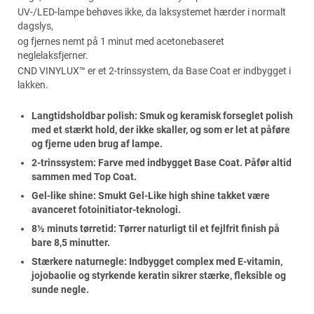
UV-/LED-lampe behøves ikke, da laksystemet hærder i normalt
dagslys,
og fjernes nemt på 1 minut med acetonebaseret
neglelaksfjerner.
CND VINYLUX™ er et 2-trinssystem, da Base Coat er indbygget i
lakken.
Langtidsholdbar polish: Smuk og keramisk forseglet polish
med et stærkt hold, der ikke skaller, og som er let at påføre
og fjerne uden brug af lampe.
2-trinssystem: Farve med indbygget Base Coat. Påfør altid
sammen med Top Coat.
Gel-like shine: Smukt Gel-Like high shine takket være
avanceret fotoinitiator-teknologi.
8½ minuts tørretid: Tørrer naturligt til et fejlfrit finish på
bare 8,5 minutter.
Stærkere naturnegle: Indbygget complex med E-vitamin,
jojobaolie og styrkende keratin sikrer stærke, fleksible og
sunde negle.