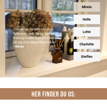
Mirela
Helle
Tusinde tak for lækkert hår og
Lotte
flotte bryn, søde Rikke! Du kan dit
kram og er altid dygtig til at vejlede,
når jeg skal vælge hårprodukter.
Charlotte
- Mirela
Steffen
HER FINDER DU OS: