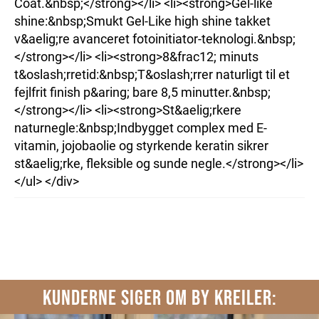
Coat.&nbsp;</strong></li> <li><strong>Gel-like
shine:&nbsp;Smukt Gel-Like high shine takket
v&aelig;re avanceret fotoinitiator-teknologi.&nbsp;
</strong></li> <li><strong>8&frac12; minuts
t&oslash;rretid:&nbsp;T&oslash;rrer naturligt til et
fejlfrit finish p&aring; bare 8,5 minutter.&nbsp;
</strong></li> <li><strong>St&aelig;rkere
naturnegle:&nbsp;Indbygget complex med E-
vitamin, jojobaolie og styrkende keratin sikrer
st&aelig;rke, fleksible og sunde negle.</strong></li>
</ul> </div>
KUNDERNE SIGER OM BY KREILER: