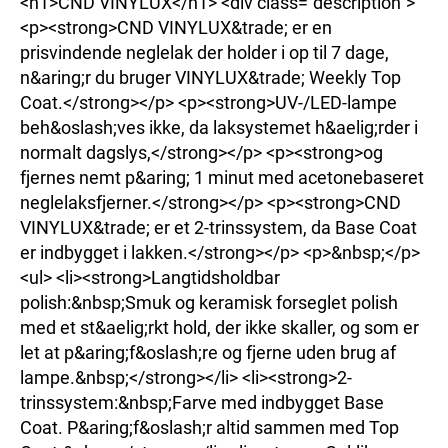
<h1>CND VINYLUX</h1> <div class="description">
<p><strong>CND VINYLUX&trade; er en
prisvindende neglelak der holder i op til 7 dage,
n&aring;r du bruger VINYLUX&trade; Weekly Top
Coat.</strong></p> <p><strong>UV-/LED-lampe
beh&oslash;ves ikke, da laksystemet h&aelig;rder i
normalt dagslys,</strong></p> <p><strong>og
fjernes nemt p&aring; 1 minut med acetonebaseret
neglelaksfjerner.</strong></p> <p><strong>CND
VINYLUX&trade; er et 2-trinssystem, da Base Coat
er indbygget i lakken.</strong></p> <p>&nbsp;</p>
<ul> <li><strong>Langtidsholdbar
polish:&nbsp;Smuk og keramisk forseglet polish
med et st&aelig;rkt hold, der ikke skaller, og som er
let at p&aring;f&oslash;re og fjerne uden brug af
lampe.&nbsp;</strong></li> <li><strong>2-
trinssystem:&nbsp;Farve med indbygget Base
Coat. P&aring;f&oslash;r altid sammen med Top