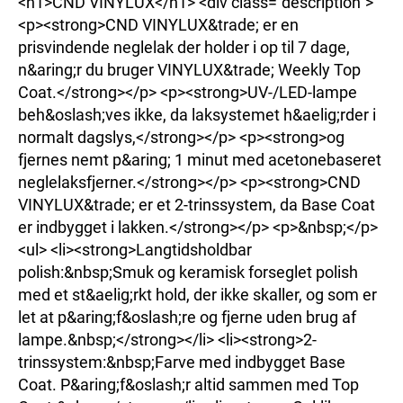
<h1>CND VINYLUX</h1> <div class="description">
<p><strong>CND VINYLUX&trade; er en
prisvindende neglelak der holder i op til 7 dage,
n&aring;r du bruger VINYLUX&trade; Weekly Top
Coat.</strong></p> <p><strong>UV-/LED-lampe
beh&oslash;ves ikke, da laksystemet h&aelig;rder i
normalt dagslys,</strong></p> <p><strong>og
fjernes nemt p&aring; 1 minut med acetonebaseret
neglelaksfjerner.</strong></p> <p><strong>CND
VINYLUX&trade; er et 2-trinssystem, da Base Coat
er indbygget i lakken.</strong></p> <p>&nbsp;</p>
<ul> <li><strong>Langtidsholdbar
polish:&nbsp;Smuk og keramisk forseglet polish
med et st&aelig;rkt hold, der ikke skaller, og som er
let at p&aring;f&oslash;re og fjerne uden brug af
lampe.&nbsp;</strong></li> <li><strong>2-
trinssystem:&nbsp;Farve med indbygget Base
Coat. P&aring;f&oslash;r altid sammen med Top