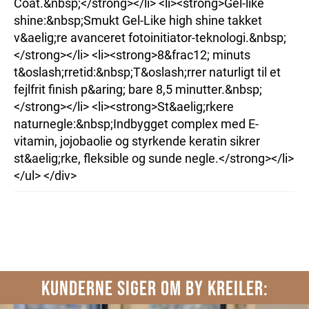
Coat.&nbsp;</strong></li> <li><strong>Gel-like
shine:&nbsp;Smukt Gel-Like high shine takket
v&aelig;re avanceret fotoinitiator-teknologi.&nbsp;
</strong></li> <li><strong>8&frac12; minuts
t&oslash;rretid:&nbsp;T&oslash;rrer naturligt til et
fejlfrit finish p&aring; bare 8,5 minutter.&nbsp;
</strong></li> <li><strong>St&aelig;rkere
naturnegle:&nbsp;Indbygget complex med E-
vitamin, jojobaolie og styrkende keratin sikrer
st&aelig;rke, fleksible og sunde negle.</strong></li>
</ul> </div>
KUNDERNE SIGER OM BY KREILER: