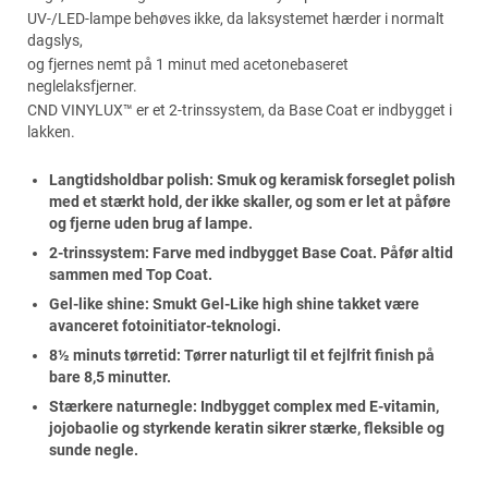
UV-/LED-lampe behøves ikke, da laksystemet hærder i normalt
dagslys,
og fjernes nemt på 1 minut med acetonebaseret
neglelaksfjerner.
CND VINYLUX™ er et 2-trinssystem, da Base Coat er indbygget i
lakken.
Langtidsholdbar polish: Smuk og keramisk forseglet polish
med et stærkt hold, der ikke skaller, og som er let at påføre
og fjerne uden brug af lampe.
2-trinssystem: Farve med indbygget Base Coat. Påfør altid
sammen med Top Coat.
Gel-like shine: Smukt Gel-Like high shine takket være
avanceret fotoinitiator-teknologi.
8½ minuts tørretid: Tørrer naturligt til et fejlfrit finish på
bare 8,5 minutter.
Stærkere naturnegle: Indbygget complex med E-vitamin,
jojobaolie og styrkende keratin sikrer stærke, fleksible og
sunde negle.