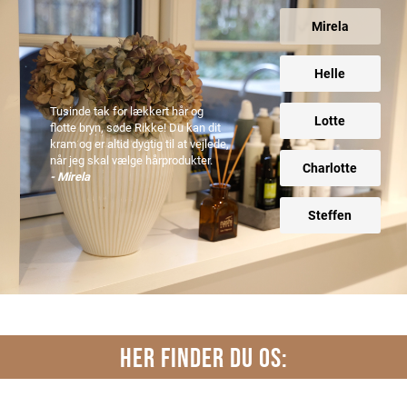
Mirela
Helle
Tusinde tak for lækkert hår og
Lotte
flotte bryn, søde Rikke! Du kan dit
kram og er altid dygtig til at vejlede,
når jeg skal vælge hårprodukter.
Charlotte
- Mirela
Steffen
HER FINDER DU OS: