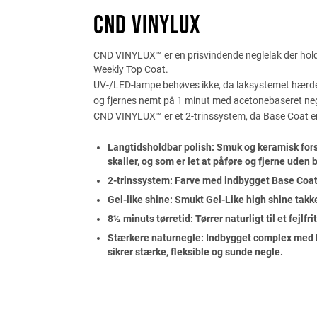
CND VINYLUX
CND VINYLUX™ er en prisvindende neglelak der holde
Weekly Top Coat.
UV-/LED-lampe behøves ikke, da laksystemet hærder
og fjernes nemt på 1 minut med acetonebaseret neg
CND VINYLUX™ er et 2-trinssystem, da Base Coat er
Langtidsholdbar polish: Smuk og keramisk forse
skaller, og som er let at påføre og fjerne uden
2-trinssystem: Farve med indbygget Base Coa
Gel-like shine: Smukt Gel-Like high shine takk
8½ minuts tørretid: Tørrer naturligt til et fejlfr
Stærkere naturnegle: Indbygget complex med E-
sikrer stærke, fleksible og sunde negle.