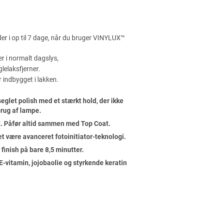
r i op til 7 dage, når du bruger VINYLUX™
 i normalt dagslys,
lelaksfjerner.
 indbygget i lakken.
glet polish med et stærkt hold, der ikke
 brug af lampe.
t. Påfør altid sammen med Top Coat.
et være avanceret fotoinitiator-teknologi.
it finish på bare 8,5 minutter.
vitamin, jojobaolie og styrkende keratin