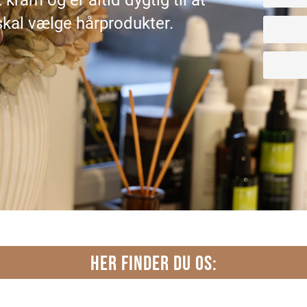
 kram og er altid dygtig til at
 skal vælge hårprodukter.
HER FINDER DU OS: