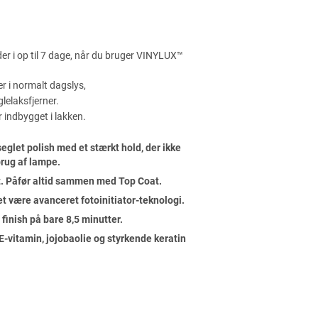
r i op til 7 dage, når du bruger VINYLUX™
 i normalt dagslys,
lelaksfjerner.
 indbygget i lakken.
glet polish med et stærkt hold, der ikke
 brug af lampe.
t. Påfør altid sammen med Top Coat.
et være avanceret fotoinitiator-teknologi.
it finish på bare 8,5 minutter.
vitamin, jojobaolie og styrkende keratin