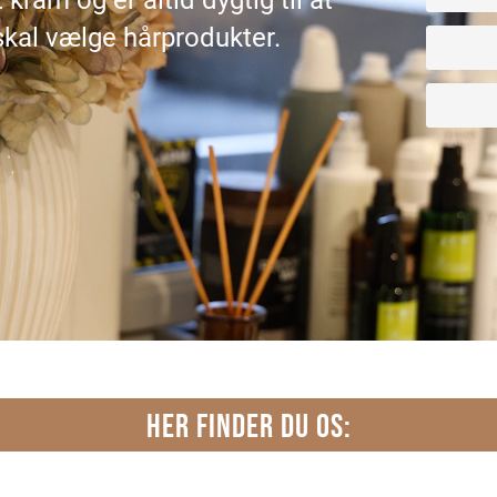
 kram og er altid dygtig til at
 skal vælge hårprodukter.
HER FINDER DU OS: