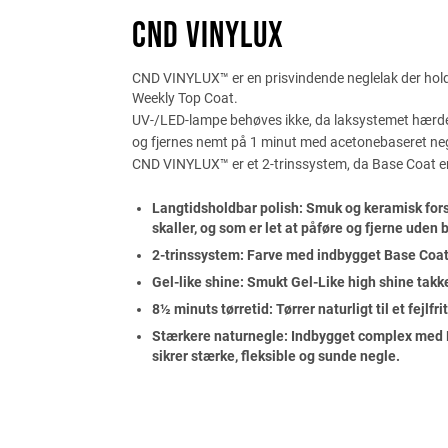
CND VINYLUX
CND VINYLUX™ er en prisvindende neglelak der holde
Weekly Top Coat.
UV-/LED-lampe behøves ikke, da laksystemet hærder
og fjernes nemt på 1 minut med acetonebaseret neg
CND VINYLUX™ er et 2-trinssystem, da Base Coat er
Langtidsholdbar polish: Smuk og keramisk forse
skaller, og som er let at påføre og fjerne uden
2-trinssystem: Farve med indbygget Base Coa
Gel-like shine: Smukt Gel-Like high shine takk
8½ minuts tørretid: Tørrer naturligt til et fejlfr
Stærkere naturnegle: Indbygget complex med E-
sikrer stærke, fleksible og sunde negle.