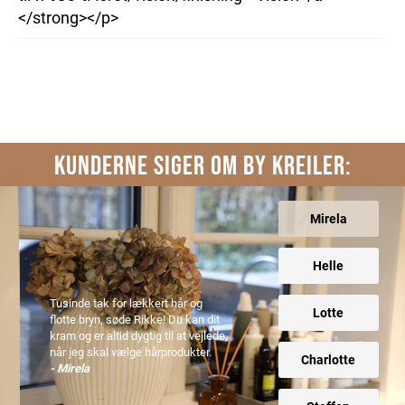
</strong></p>
KUNDERNE SIGER OM BY KREILER:
Mirela
Helle
Tusinde tak for lækkert hår og
Lotte
flotte bryn, søde Rikke! Du kan dit
kram og er altid dygtig til at vejlede,
når jeg skal vælge hårprodukter.
Charlotte
- Mirela