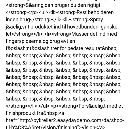
<strong>S&aring;dan bruger du den rigtigt:
</strong></p> <ul> <li><strong>Ryst beholderen
inden brug</strong></li> <li><strong>Spray
j&aelig;vnt produktet ind til hovedbunden, ganske
let</strong></li> <li><strong>Masser det ind med
fingerspidserne og brug evt en
f&oslash;nt&oslash;rrer for bedste resultat&nbsp;
&nbsp; &nbsp; &nbsp; &nbsp; &nbsp; &nbsp; &nbsp;
&nbsp; &nbsp; &nbsp; &nbsp; &nbsp; &nbsp; &nbsp;
&nbsp; &nbsp; &nbsp; &nbsp; &nbsp; &nbsp; &nbsp;
&nbsp; &nbsp; &nbsp; &nbsp; &nbsp; &nbsp; &nbsp;
&nbsp; &nbsp; &nbsp; &nbsp; &nbsp; &nbsp; &nbsp;
&nbsp; &nbsp; &nbsp; &nbsp; &nbsp; &nbsp; &nbsp;
&nbsp; &nbsp; &nbsp; &nbsp; &nbsp; &nbsp;
</strong></li> </ul> <p><strong>Fors&aelig;t med et
finishprodukt fra&nbsp;<a
href="http://bykreiler2.easydaydemo.com/da/shop-
til-h%C3%A5ret/vision/finishing">Vision</a>