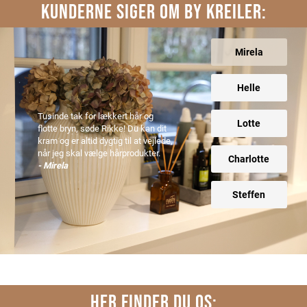
KUNDERNE SIGER OM BY KREILER:
Mirela
Helle
Tusinde tak for lækkert hår og
Lotte
flotte bryn, søde Rikke! Du kan dit
kram og er altid dygtig til at vejlede,
når jeg skal vælge hårprodukter.
Charlotte
- Mirela
Steffen
HER FINDER DU OS: