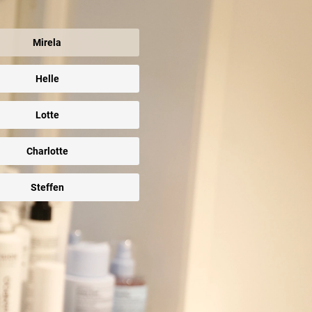
Mirela
Helle
Lotte
Charlotte
Steffen