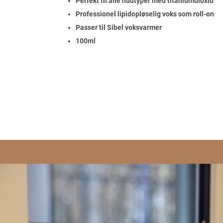
Perfekt til alle hudtyper med titaniumdioxid
Professionel lipidopløselig voks som roll-on
Passer til Sibel voksvarmer
100ml