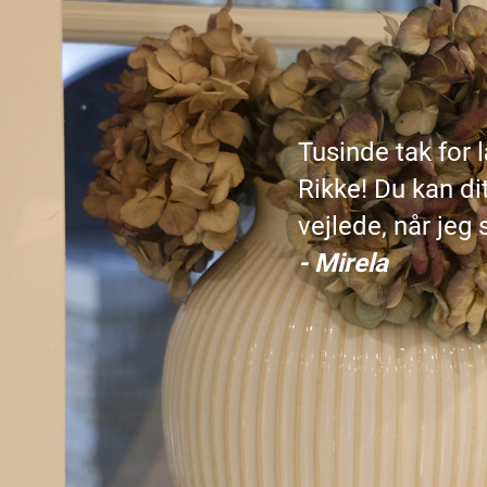
Tusinde tak for 
Rikke! Du kan dit
vejlede, når jeg
- Mirela