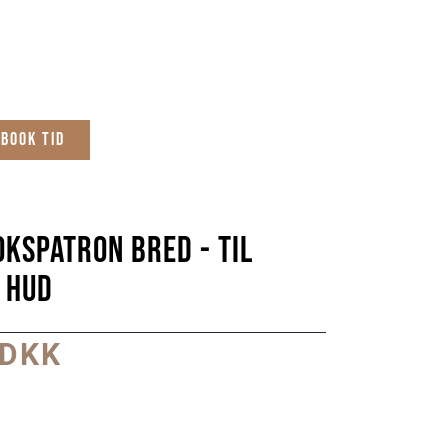
Book tid
okspatron bred - til 
 hud
 DKK