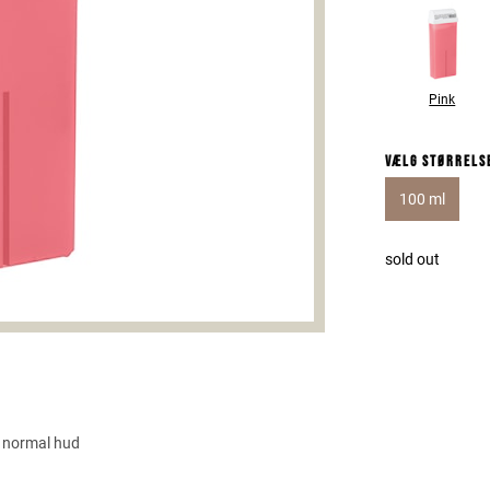
Pink
Vælg størrels
100 ml
sold out
n normal hud