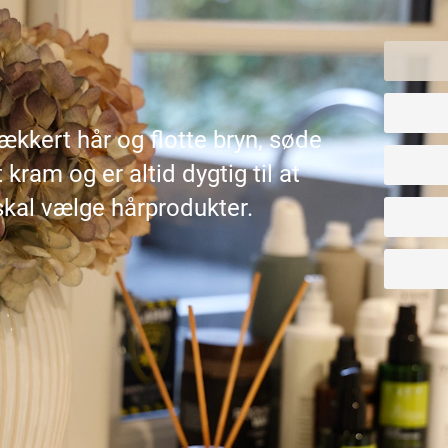
lækkert hår og flotte bryn, søde
 kram og er altid dygtig til at
 skal vælge hårprodukter.