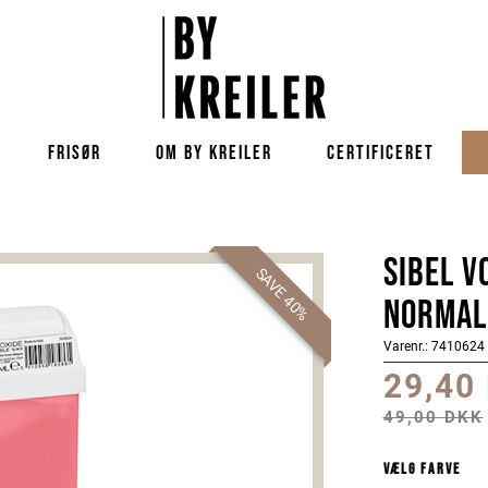
FRISØR
OM BY KREILER
CERTIFICERET
Sibel V
SAVE 40%
normal
Varenr.: 7410624
29,40
49,00 DKK
Vælg farve