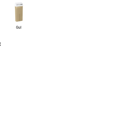
Gul
e